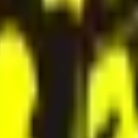
lgt die Verarbeitung ausschließlich auf Grundlage von Art. 6 A
f Informationen im Endgerät des Nutzers (z. B. Device-Fingerpr
 Nutzung des oben genannten Dienstes geschlossen. Hierbei han
die personenbezogenen Daten unserer Websitebesucher nur nac
formationen
ichen Daten sehr ernst. Wir behandeln Ihre personenbezogenen
onenbezogene Daten erhoben. Personenbezogene Daten sind Dat
 wir erheben und wofür wir sie nutzen. Sie erläutert auch, wie
(z. B. bei der Kommunikation per E-Mail) Sicherheitslücken auf